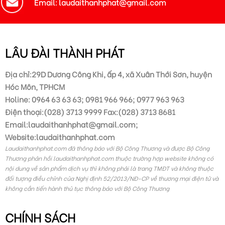
Email: laudaithanhphat@gmail.com
LÂU ĐÀI THÀNH PHÁT
Địa chỉ:29D Dương Công Khi, ấp 4, xã Xuân Thới Sơn, huyện
Hóc Môn, TPHCM
Holine: 0964 63 63 63; 0981 966 966; 0977 963 963
Điện thoại:(028) 3713 9999 Fax:(028) 3713 8681
Email:laudaithanhphat@gmail.com;
Website:laudaithanhphat.com
Laudaithanhphat.com đã thông báo với Bộ Công Thương và được Bộ Công
Thương phản hồi laudaithanhphat.com thuộc trường hợp website không có
nội dung về sản phẩm dịch vụ thì không phải là trang TMĐT và không thuộc
đối tượng điều chỉnh của Nghị định 52/2013/NĐ-CP về thương mại điện tử và
không cần tiến hành thủ tục thông báo với Bộ Công Thương
CHÍNH SÁCH