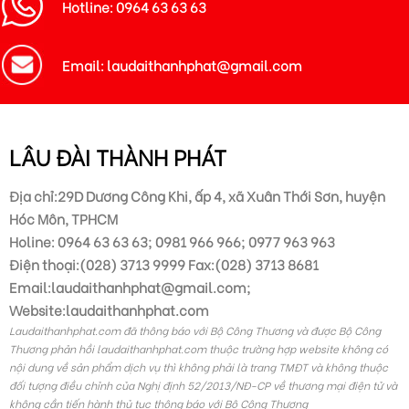
Hotline: 0964 63 63 63
Email: laudaithanhphat@gmail.com
LÂU ĐÀI THÀNH PHÁT
Địa chỉ:29D Dương Công Khi, ấp 4, xã Xuân Thới Sơn, huyện
Hóc Môn, TPHCM
Holine: 0964 63 63 63; 0981 966 966; 0977 963 963
Điện thoại:(028) 3713 9999 Fax:(028) 3713 8681
Email:laudaithanhphat@gmail.com;
Website:laudaithanhphat.com
Laudaithanhphat.com đã thông báo với Bộ Công Thương và được Bộ Công
Thương phản hồi laudaithanhphat.com thuộc trường hợp website không có
nội dung về sản phẩm dịch vụ thì không phải là trang TMĐT và không thuộc
đối tượng điều chỉnh của Nghị định 52/2013/NĐ-CP về thương mại điện tử và
không cần tiến hành thủ tục thông báo với Bộ Công Thương