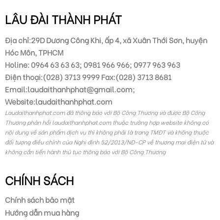
LÂU ĐÀI THÀNH PHÁT
Địa chỉ:29D Dương Công Khi, ấp 4, xã Xuân Thới Sơn, huyện
Hóc Môn, TPHCM
Holine: 0964 63 63 63; 0981 966 966; 0977 963 963
Điện thoại:(028) 3713 9999 Fax:(028) 3713 8681
Email:laudaithanhphat@gmail.com;
Website:laudaithanhphat.com
Laudaithanhphat.com đã thông báo với Bộ Công Thương và được Bộ Công
Thương phản hồi laudaithanhphat.com thuộc trường hợp website không có
nội dung về sản phẩm dịch vụ thì không phải là trang TMĐT và không thuộc
đối tượng điều chỉnh của Nghị định 52/2013/NĐ-CP về thương mại điện tử và
không cần tiến hành thủ tục thông báo với Bộ Công Thương
CHÍNH SÁCH
Chính sách bảo mật
Hướng dẫn mua hàng