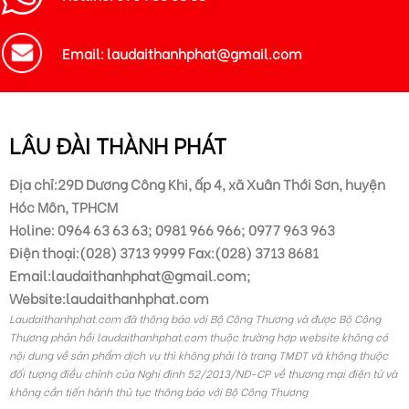
Email: laudaithanhphat@gmail.com
LÂU ĐÀI THÀNH PHÁT
Địa chỉ:29D Dương Công Khi, ấp 4, xã Xuân Thới Sơn, huyện
Hóc Môn, TPHCM
Holine: 0964 63 63 63; 0981 966 966; 0977 963 963
Điện thoại:(028) 3713 9999 Fax:(028) 3713 8681
Email:laudaithanhphat@gmail.com;
Website:laudaithanhphat.com
Laudaithanhphat.com đã thông báo với Bộ Công Thương và được Bộ Công
Thương phản hồi laudaithanhphat.com thuộc trường hợp website không có
nội dung về sản phẩm dịch vụ thì không phải là trang TMĐT và không thuộc
đối tượng điều chỉnh của Nghị định 52/2013/NĐ-CP về thương mại điện tử và
không cần tiến hành thủ tục thông báo với Bộ Công Thương