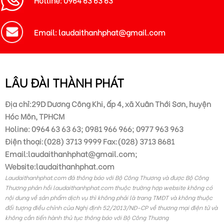
Email: laudaithanhphat@gmail.com
LÂU ĐÀI THÀNH PHÁT
Địa chỉ:29D Dương Công Khi, ấp 4, xã Xuân Thới Sơn, huyện
Hóc Môn, TPHCM
Holine: 0964 63 63 63; 0981 966 966; 0977 963 963
Điện thoại:(028) 3713 9999 Fax:(028) 3713 8681
Email:laudaithanhphat@gmail.com;
Website:laudaithanhphat.com
Laudaithanhphat.com đã thông báo với Bộ Công Thương và được Bộ Công
Thương phản hồi laudaithanhphat.com thuộc trường hợp website không có
nội dung về sản phẩm dịch vụ thì không phải là trang TMĐT và không thuộc
đối tượng điều chỉnh của Nghị định 52/2013/NĐ-CP về thương mại điện tử và
không cần tiến hành thủ tục thông báo với Bộ Công Thương