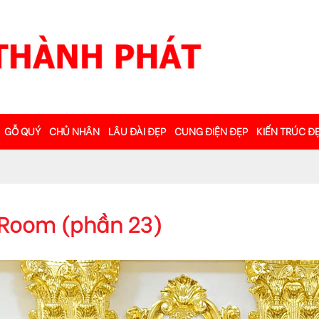
GỖ QUÝ
CHỦ NHÂN
LÂU ĐÀI ĐẸP
CUNG ĐIỆN ĐẸP
KIẾN TRÚC Đ
Room (phần 23)