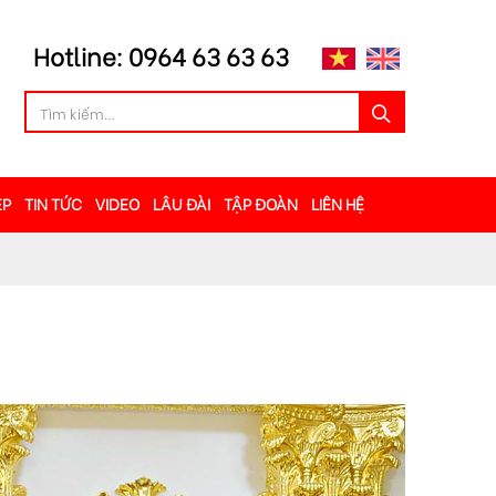
Hotline: 0964 63 63 63
ẸP
TIN TỨC
VIDEO
LÂU ĐÀI
TẬP ĐOÀN
LIÊN HỆ