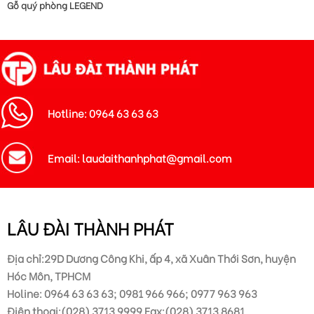
Gỗ quý phòng LEGEND
Hotline: 0964 63 63 63
Email: laudaithanhphat@gmail.com
LÂU ĐÀI THÀNH PHÁT
Địa chỉ:29D Dương Công Khi, ấp 4, xã Xuân Thới Sơn, huyện
Hóc Môn, TPHCM
Holine: 0964 63 63 63; 0981 966 966; 0977 963 963
Điện thoại:(028) 3713 9999 Fax:(028) 3713 8681