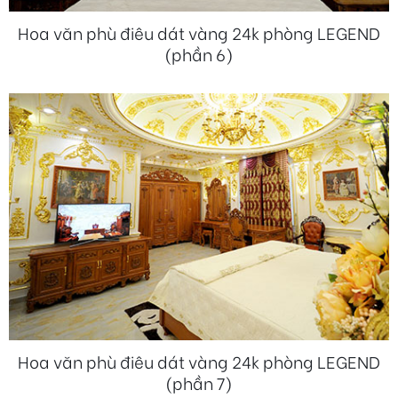
Hoa văn phù điêu dát vàng 24k phòng LEGEND
(phần 6)
Hoa văn phù điêu dát vàng 24k phòng LEGEND
(phần 7)