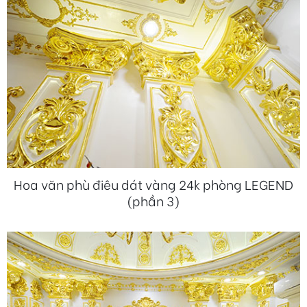
Hoa văn phù điêu dát vàng 24k phòng LEGEND
(phần 3)