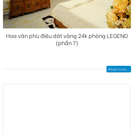
Hoa văn phù điêu dát vàng 24k phòng LEGEND
(phần 7)
Read more...