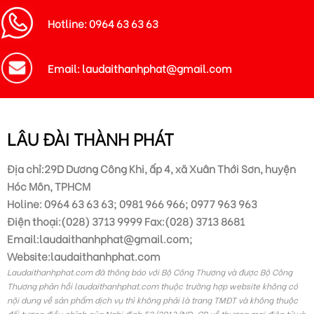
Hotline: 0964 63 63 63
Email: laudaithanhphat@gmail.com
LÂU ĐÀI THÀNH PHÁT
Địa chỉ:29D Dương Công Khi, ấp 4, xã Xuân Thới Sơn, huyện
Hóc Môn, TPHCM
Holine: 0964 63 63 63; 0981 966 966; 0977 963 963
Điện thoại:(028) 3713 9999 Fax:(028) 3713 8681
Email:laudaithanhphat@gmail.com;
Website:laudaithanhphat.com
Laudaithanhphat.com đã thông báo với Bộ Công Thương và được Bộ Công
Thương phản hồi laudaithanhphat.com thuộc trường hợp website không có
nội dung về sản phẩm dịch vụ thì không phải là trang TMĐT và không thuộc
đối tượng điều chỉnh của Nghị định 52/2013/NĐ-CP về thương mại điện tử và